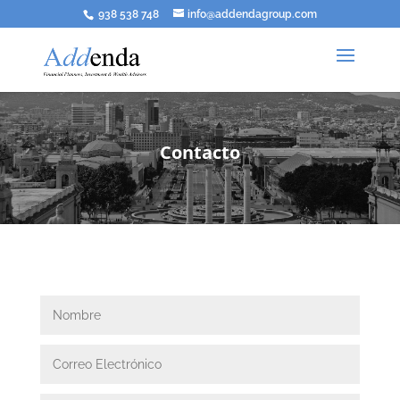
938 538 748
info@addendagroup.com
Contacto