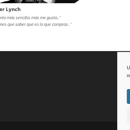
er Lynch
nto más sencillo, más me gusta…”
enes que saber qué es lo que compras…”
U
n