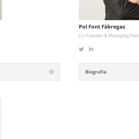
Pol Font Fàbregas
Co-Founder & Managing Part
Biografía