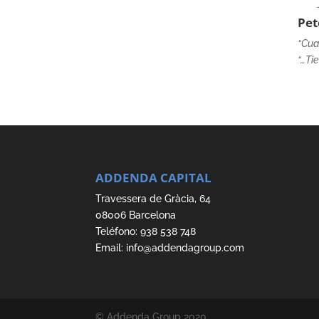
Pet
“Cua
“…Ti
ADDENDA CAPITAL
Travessera de Gràcia, 64
08006 Barcelona
Teléfono: 938 538 748
Email: info@addendagroup.com
© Addenda Group 2020